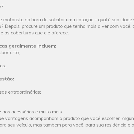
e?
e motorista na hora de solicitar uma cotação - qual é sua idade
o? Depois, procure um produto que tenha mais a ver com você, 
lie as coberturas que ele oferece.
cas geralmente incluem:
oubo/furto;
os.
estão:
as extraordinárias;
e aos acessórios e muito mais.
e vantagens acompanham o produto que você escolher. Algun
ara seu veículo, mas também para você, para sua residência e 