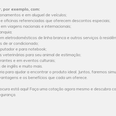
, por exemplo, com:
namentos e em aluguel de veículos;
e oficinas referenciadas que oferecem descontos especiais;
em viagens nacionais e internacionais;
anquia;
m eletrodomésticos de linha branca e outros serviços à residên
 de ar condicionado;
putador e para notebook;
s veterinárias para seu animal de estimação;
antes e em eventos culturais;
de inglês e muito mais.
a para ajudar a encontrar o produto ideal. Juntos, faremos sim
antagens e os benefícios que cada um oferece.
rocura está aqui! Faça uma cotação agora mesmo e descubra c
egurança.