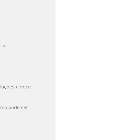
cia;
ulações e você
omo pode ser