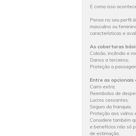
E como isso acontec
Pense no seu perfil d
masculino ou feminin
características e ava
As coberturas bási
Colisão, incêndio e r
Danos a terceiros;
Proteção a passageir
Entre as opcionais 
Carro extra;
Reembolso de despes
Lucros cessantes;
Seguro da franquia;
Proteção aos vidros 
Considere também qu
e benefícios não só p
de estimação.